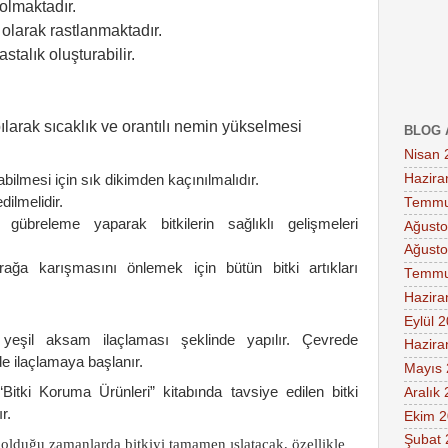
olmaktadır.
olarak rastlanmaktadır.
talık oluşturabilir.
larak sıcaklık ve orantılı nemin yükselmesi
BLOG 
Nisan 
Hazira
abilmesi için sık dikimden kaçınılmalıdır.
dilmelidir.
Temmu
übreleme yaparak bitkilerin sağlıklı gelişmeleri
Ağusto
Ağusto
rağa karışmasını önlemek için bütün bitki artıkları
Temmu
Hazira
Eylül 
yeşil aksam ilaçlaması şeklinde yapılır. Çevrede
Hazira
nde ilaçlamaya başlanır.
Mayıs
Bitki Koruma Ürünleri” kitabında tavsiye edilen bitki
Aralık
r.
Ekim 
Şubat 
 olduğu zamanlarda bitkiyi tamamen ıslatacak, özellikle