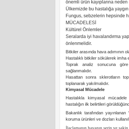
önemli ürün kayıplarına neden 
Ülkemizde bu hastalığa yaygın 
Fungus, sebzelerin hepsinde has
MÜCADELESİ
Kültürel Önlemler
Seralarda iyi havalandırma yapı
önlenmelidir.
Bitkiler arasında hava adımının ol
Hastalıklı bitkiler sökülerek imha e
Toprak analiz sonucuna göre g
sağlanmalıdır.
Hasattan sonra sklerotların top
toplanarak yakılmalıdır.
Kimyasal Mücadele
Hastalıkla kimyasal mücadele 
hastalığın ilk belirtileri görüldüğü
Bakanlık tarafından yayınlanan “
koruma ürünleri ve dozları kullanılı
İlaçlamanın havanın serin ve sakin