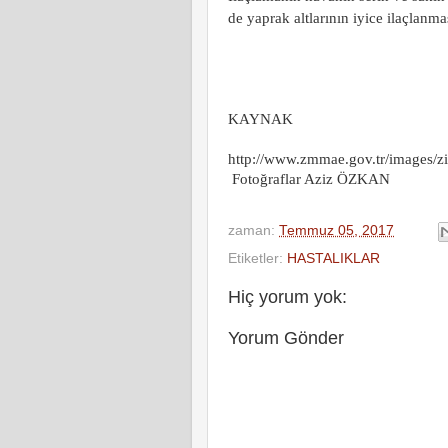
de yaprak altlarının iyice ilaçlanm
KAYNAK
http://www.zmmae.gov.tr/images/zi
Fotoğraflar Aziz ÖZKAN
zaman:
Temmuz 05, 2017
Etiketler:
HASTALIKLAR
Hiç yorum yok:
Yorum Gönder