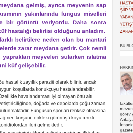
HASTA
meydana gelmiş, ayrıca meyvenin sap
ŞİİR 
kısmının yakınlarında fungus miselleri
YABAN
de bir görüntü veriyordu. Daha sonra
YETİŞT
küf hastalığı belirtisi olduğunu anladım.
ZARAR
farklı belirtilere neden olan bu mantari
BU BL
lerde zarar meydana getirir. Çok nemli
, yaprakları meyveleri sularken ıslatma
i küf gelişebilir.
HAKKI
Bu hastalık
zayıflık paraziti olarak bilinir, ancak
uygun koşullarda konukçuyu hastalandırabilir.
Özellikle havalandırması iyi olmayan örtü altı
yetiştiriciliğinde, doğada ve depolarda çoğu zaman
fakült
mezun 
bulunmaktadır. Fungusun sporları renksiz olmasına
görev 
rağmen kurşuni renkteki görünüşü koyu renkli
Antaly
konidiofordan ileri gelmektedir.
İnspekt
gazete
Kış mevsimini sklerot halinde geçirir ve ilkbahar