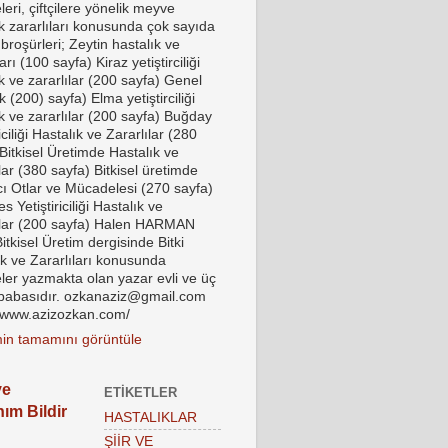
eri, çiftçilere yönelik meyve
ık zararlıları konusunda çok sayıda
 broşürleri; Zeytin hastalık ve
ları (100 sayfa) Kiraz yetiştirciliği
k ve zararlılar (200 sayfa) Genel
k (200) sayfa) Elma yetiştirciliği
k ve zararlılar (200 sayfa) Buğday
riciliği Hastalık ve Zararlılar (280
Bitkisel Üretimde Hastalık ve
lar (380 sayfa) Bitkisel üretimde
ı Otlar ve Mücadelesi (270 sayfa)
 Yetiştiriciliği Hastalık ve
ılar (200 sayfa) Halen HARMAN
tkisel Üretim dergisinde Bitki
ık ve Zararlıları konusunda
ler yazmakta olan yazar evli ve üç
babasıdır. ozkanaziz@gmail.com
//www.azizozkan.com/
imin tamamını görüntüle
ye
ETIKETLER
nım Bildir
HASTALIKLAR
ŞİİR VE