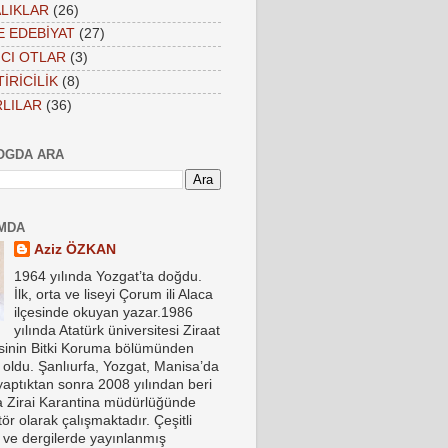
LIKLAR
(26)
VE EDEBİYAT
(27)
CI OTLAR
(3)
İRİCİLİK
(8)
LILAR
(36)
OGDA ARA
MDA
Aziz ÖZKAN
1964 yılında Yozgat’ta doğdu.
İlk, orta ve liseyi Çorum ili Alaca
ilçesinde okuyan yazar.1986
yılında Atatürk üniversitesi Ziraat
esinin Bitki Koruma bölümünden
oldu. Şanlıurfa, Yozgat, Manisa’da
yaptıktan sonra 2008 yılından beri
a Zirai Karantina müdürlüğünde
ör olarak çalışmaktadır. Çeşitli
 ve dergilerde yayınlanmış