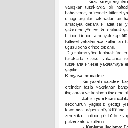
Kiraz sineği erginlerinin çı
yapışkan tuzaklarda, bir hafta
bahçelerde, mücadele kitlesel ya
sineği erginleri çıkmadan bir 
amacıyla, dekara iki adet sarı y
yakalama yöntemi kullanılarak ya
birinde bir adet amonyak kapsülü 
Kitlesel yakalamada kullanılan tu
uçuşu sona erince toplanır.
Dış satıma yönelik olarak üretim
tuzaklarla kitlesel yakalama 
tuzaklarla kitlesel yakalamaya 
yapılır.
Kimyasal mücadele
Kimyasal mücadele, başlangı
erginden fazla yakalanan bahçe
ilaçlaması ve kaplama ilaçlama ol
- Zehirli yem kısmi dal ila
sezonunun yağışsız geçtiği yıl
kısmında, ağacın büyüklüğüne gör
zerrecikler halinde püskürtme y
pülverizatörü kullanılır.
- Kaplama ilaçlama:
B