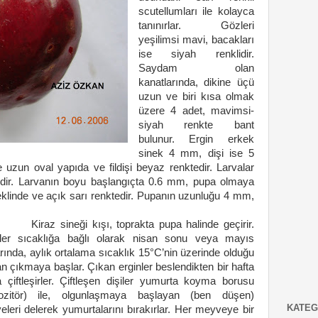
scutellumları ile kolayca
tanınırlar. Gözleri
yeşilimsi mavi, bacakları
ise siyah renklidir.
Saydam olan
kanatlarında, dikine üçü
uzun ve biri kısa olmak
üzere 4 adet, mavimsi-
siyah renkte bant
bulunur. Ergin erkek
sinek
4 mm
, dişi ise
5
 uzun oval yapıda ve fildişi beyaz renktedir. Larvalar
dir. Larvanın boyu başlangıçta
0.6 mm
, pupa olmaya
şeklinde ve açık sarı renktedir. Pupanın uzunluğu
4 mm
,
z sineği kışı, toprakta pupa halinde geçirir.
nler sıcaklığa bağlı olarak nisan sonu veya mayıs
rında, aylık ortalama sıcaklık 15°C’nin üzerinde olduğu
 çıkmaya başlar. Çıkan erginler beslendikten bir hafta
 çiftleşirler. Çiftleşen dişiler yumurta koyma borusu
pozitör) ile, olgunlaşmaya başlayan (ben düşen)
KATEG
leri delerek yumurtalarını bırakırlar. Her meyveye bir