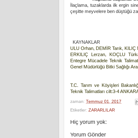
İlaçlama, tuzaklarda ilk ergin si
çeşitte meyvelere ben düştüğü za
Aziz
Ziraat 
KAYNAKLAR
ULU Orhan, DEMİR Tarık, KILIÇ
ERKILIÇ Lerzan, KOÇLU Türka
Entegre Mücadele Teknik Talimatı
Genel Müdürlüğü Bitki Sağlığı Ara
T.C. Tarım ve Köyişleri Bakanl
Teknik Talimatları cilt:3-4 ANKAR
zaman:
Temmuz 01, 2017
Etiketler:
ZARARLILAR
Hiç yorum yok:
Yorum Gönder