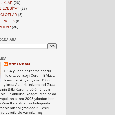
LIKLAR
(26)
VE EDEBİYAT
(27)
CI OTLAR
(3)
İRİCİLİK
(8)
LILAR
(36)
OGDA ARA
MDA
Aziz ÖZKAN
1964 yılında Yozgat’ta doğdu.
İlk, orta ve liseyi Çorum ili Alaca
ilçesinde okuyan yazar.1986
yılında Atatürk üniversitesi Ziraat
esinin Bitki Koruma bölümünden
oldu. Şanlıurfa, Yozgat, Manisa’da
yaptıktan sonra 2008 yılından beri
a Zirai Karantina müdürlüğünde
ör olarak çalışmaktadır. Çeşitli
 ve dergilerde yayınlanmış