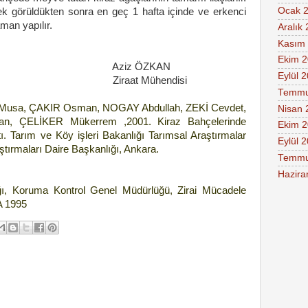
Ocak 
nek görüldükten sonra en geç 1 hafta içinde ve erkenci
man yapılır.
Aralık
Kasım
Ekim 
 ÖZKAN
Eylül 
Mühendisi
Temmu
 Musa, ÇAKIR Osman, NOGAY Abdullah, ZEKİ Cevdet,
Nisan 
n, ÇELİKER Mükerrem ,2001. Kiraz Bahçelerinde
Ekim 
. Tarım ve Köy işleri Bakanlığı Tarımsal Araştırmalar
Eylül 
ştırmaları Daire Başkanlığı, Ankara.
Temmu
Hazira
ığı, Koruma Kontrol Genel Müdürlüğü, Zirai Mücadele
A 1995