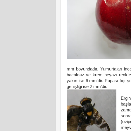
mm
boyundadır. Yumurtaları ince
bacaksız ve krem beyazı renkte
yakın ise
6 mm
'dir. Pupası fıçı 
genişliği ise
2 mm
'dir.
Kira
Ergi
başla
zaman
sonra
(ovi
meyve