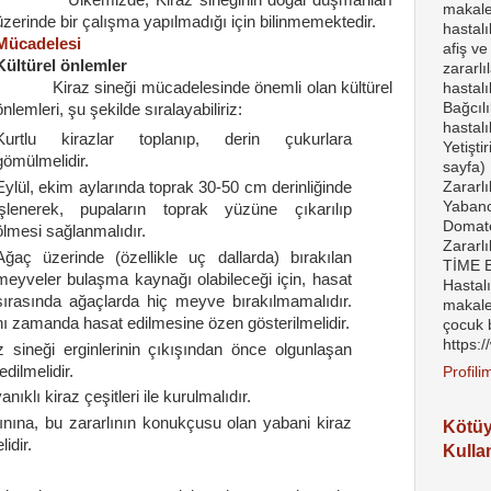
Ülkemizde, Kiraz sineğinin doğal düşmanları
makalel
üzerinde bir çalışma yapılmadığı için bilinmemektedir.
hastal
Mücadelesi
afiş ve
Kültürel önlemler
zararlı
Kiraz sineği mücadelesinde önemli olan kültürel
hastalı
Bağcılı
önlemleri, şu şekilde sıralayabiliriz:
hastalı
Kurtlu kirazlar toplanıp, derin çukurlara
Yetişti
gömülmelidir.
sayfa) 
Zararlı
Eylül, ekim aylarında toprak 30-
50 cm
derinliğinde
Yabanc
işlenerek, pupaların toprak yüzüne çıkarılıp
Domates
ölmesi sağlanmalıdır.
Zararl
Ağaç üzerinde (özellikle uç dallarda) bırakılan
TİME Bi
meyveler bulaşma kaynağı olabileceği için, hasat
Hastal
sırasında ağaçlarda hiç meyve bırakılmamalıdır.
makale
ı zamanda hasat edilmesine özen gösterilmelidir.
çocuk 
https:
 sineği erginlerinin çıkışından önce olgunlaşan
edilmelidir.
Profil
ıklı kiraz çeşitleri ile kurulmalıdır.
ınına, bu zararlının konukçusu olan yabani kiraz
Kötü
idir.
Kulla