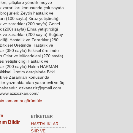
eri, çiftçilere yönelik meyve
ık zararlıları konusunda çok sayıda
 broşürleri; Zeytin hastalık ve
ları (100 sayfa) Kiraz yetiştirciliği
k ve zararlılar (200 sayfa) Genel
k (200) sayfa) Elma yetiştirciliği
k ve zararlılar (200 sayfa) Buğday
riciliği Hastalık ve Zararlılar (280
Bitkisel Üretimde Hastalık ve
lar (380 sayfa) Bitkisel üretimde
ı Otlar ve Mücadelesi (270 sayfa)
 Yetiştiriciliği Hastalık ve
ılar (200 sayfa) Halen HARMAN
tkisel Üretim dergisinde Bitki
ık ve Zararlıları konusunda
ler yazmakta olan yazar evli ve üç
babasıdır. ozkanaziz@gmail.com
//www.azizozkan.com/
imin tamamını görüntüle
ye
ETIKETLER
nım Bildir
HASTALIKLAR
ŞİİR VE