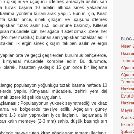
kışını ve uçuşunu izlemek amacıyla asılan sarı
da tuzak başına 10 adetin altında sinek yakalanan
kalama yöntemi kullanılarak yapılır. Bunun için, Kiraz
hafta kadar önce, sinek çıkışını ve uçuşunu izlemek
apışkan tuzak asılır (6.5. bölümüne bakınız). Kitlesel
pılan mücadele için, her ağaca 4 adet olmak üzere, her
(Polimer matriks) bulunan sarı yapışkan tuzaklar asılır
BLOG 
zaklar, ilk ergin sinek çıkışını takiben asılır ve ergin
Nisan 
Hazira
 yapılan orta ve geççi çeşitlerden kurulmuş bahçelerde,
Temmu
ile kimyasal mücadele kombine edilir. Bu durumda,
ek olarak, hasattan yaklaşık 15 gün önce bir ilaçlama
Ağusto
Ağusto
Temmu
ç popülasyon yoğunluğu tuzak başına haftada 10
Hazira
lerde yapılır. Kimyasal mücadele, zehirli yem dal
Eylül 
mak üzere iki şekilde uygulanır.
çlaması :
Popülasyonun yüksek seyretmediği ve kiraz
Hazira
larda ve bölgelerde tavsiye edilir. Ağaçların güney
Mayıs
e 1-3 dalın yaprakları iyice ilaçlanır. İlaçlamada iri
Aralık
apan kalın memeye (2-
3 mm
) sahip, düşük basınçlı sırt
Ekim 
Şubat 
ahçede
meyve tutan kiraz ağaçlarının tamamı ilaçlanır.