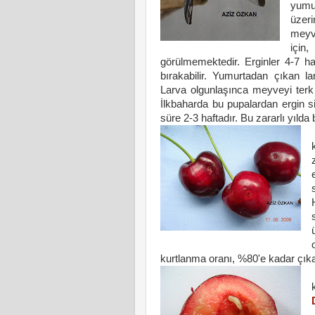
yumur
üzeri
meyv
için
görülmemektedir. Erginler 4-7 h
bırakabilir. Yumurtadan çıkan lar
Larva olgunlaşınca meyveyi terk
İlkbaharda bu pupalardan ergin 
süre 2-3 haftadır. Bu zararlı yılda b
kurtlanma oranı, %80'e kadar çıkab