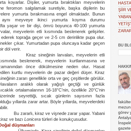
ta koyarlar. Dişiler, yumurta bıraktıkları meyvelerin
HASTA
ne feromon salgılamak suretiyle, başka dişilerin bu
ŞİİR 
elere yumurta bırakmasına engel olmaktadır. Bunun
YABAN
, aynı meyveye ikinci yumurta koyma durumu
YETİŞT
afta yaşar ve bir dişi, ömrü boyunca 40-100 yumurta
ZARAR
valar, meyvelerin etli kısmında beslenerek gelişirler.
 ederek toprağa geçer ve 2-
5 cm
derinlikte pupa olur.
sinekler çıkar. Yumurtadan pupa oluncaya kadar geçen
BU BL
ir döl verir.
Kiraz sineğinin larvaları, meyvelerin etli
kısmında beslenerek, meyvelerin kurtlanmasına ve
HAKKI
zamanından önce dökülmesine neden olur
.
Hasat
edilen kurtlu meyvelerin de pazar değeri düşer. Kiraz
sineğinin zararı genellikle orta ve geç çeşitlerde görülür.
Havaların aralıklı olarak yağışlı geçtiği ve günlük
sıcaklık ortalamalarının 16-18°C’nin, özellikle 20°C’nin
üzerinde seyrettiği, sıcak günlerin sayısının fazla
olduğu yıllarda zarar artar. Böyle yıllarda, meyvelerdeki
fakült
mezun 
ilir.
görev 
Bu zararlı, kiraz ve vişnede zarar yapar. Yabani
Antaly
kiraz ve bazı
Lonicera
türleri de konukçusudur.
İnspekt
Doğal düşmanları
gazete