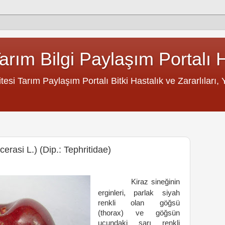
rım Bilgi Paylaşım Portalı 
si Tarım Paylaşım Portalı Bitki Hastalık ve Zararlıları, Ye
rasi L.) (Dip.: Tephritidae)
Kiraz sineğinin
erginleri, parlak siyah
renkli olan göğsü
(thorax) ve göğsün
ucundaki sarı renkli