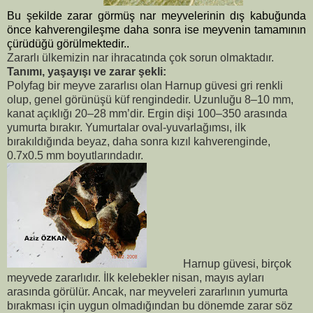
Bu şekilde zarar görmüş nar meyvelerinin dış kabuğunda
önce kahverengileşme daha sonra ise meyvenin tamamının
çürüdüğü görülmektedir..
Zararlı ülkemizin nar ihracatında çok sorun olmaktadır.
Tanımı, yaşayışı ve zarar şekli:
Polyfag bir meyve zararlısı olan Harnup güvesi gri renkli
olup, genel görünüşü küf rengindedir. Uzunluğu 8–10 mm,
kanat açıklığı 20–28 mm’dir. Ergin dişi 100–350 arasında
yumurta bırakır. Yumurtalar oval-yuvarlağımsı, ilk
bırakıldığında beyaz, daha sonra kızıl kahverenginde,
0.7x0.5 mm boyutlarındadır.
Harnup güvesi, birçok
meyvede zararlıdır. İlk kelebekler nisan, mayıs ayları
arasında görülür. Ancak, nar meyveleri zararlının yumurta
bırakması için uygun olmadığından bu dönemde zarar söz