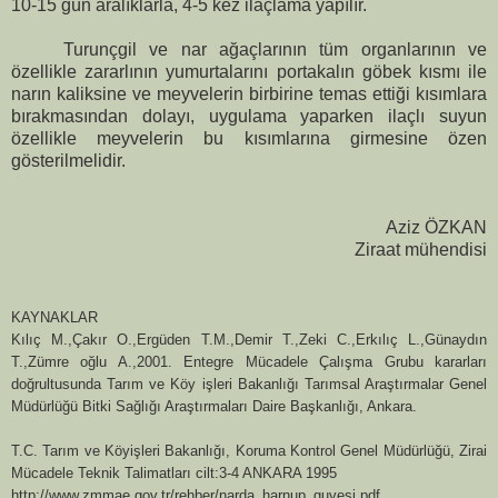
10-15 gün aralıklarla, 4-5 kez ilaçlama yapılır.
Turunçgil ve nar ağaçlarının tüm organlarının ve
özellikle zararlının yumurtalarını portakalın göbek kısmı ile
narın kaliksine ve meyvelerin birbirine temas ettiği kısımlara
bırakmasından dolayı, uygulama yaparken ilaçlı suyun
özellikle meyvelerin bu kısımlarına girmesine özen
gösterilmelidir.
Aziz ÖZKAN
Ziraat mühendisi
KAYNAKLAR
Kılıç M.,Çakır O.,Ergüden T.M.,Demir T.,Zeki C.,Erkılıç L.,Günaydın
T.,Zümre oğlu A.,2001. Entegre Mücadele Çalışma Grubu kararları
doğrultusunda Tarım ve Köy işleri Bakanlığı Tarımsal Araştırmalar Genel
Müdürlüğü Bitki Sağlığı Araştırmaları Daire Başkanlığı, Ankara.
T.C. Tarım ve Köyişleri Bakanlığı, Koruma Kontrol Genel Müdürlüğü, Zirai
Mücadele Teknik Talimatları cilt:3-4 ANKARA 1995
http://www.zmmae.gov.tr/rehber/narda_harnup_guvesi.pdf