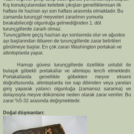
Kış konukçularından kelebek çıkışları genellikle
nisan ilk
haftası ile haziran ayı son haftası arasında olmaktadır. Bu
zamanda turunçgil meyveleri zararlının yumurta
bırakabileceği olgunluğa gelmediğinden 1. döl
turunçgillerde zararlı olmaz.
Turunçgillere geçiş haziran ayı sonlarında olur ve ağustos
ayı başlarından itibaren de turunçgillerde zarar belirtileri
görülmeye başlar. En çok zararı Washington portakalı ve
altıntoplarda yapar.
Harnup güvesi turunçgillerde özellikle unlubit ile
bulaşık göbekli portakallar ve altıntopu tercih etmektedir.
Portakallarda genellikle göbekten meyve ekseni
doğrultusunda, altıntoplarda ise sap dibinden veya yandan
giriş yaparak yalancı olgunluğa (zamansız sararma) ve
dolayısıyla meyve dökümüne neden olarak zarar verirler. Bu
zarar %5-32 arasında değişmektedir.
Doğal düşmanları: