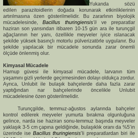
Yukarıda sözü
edilen parazitoidlerin doğada korunarak etkinliklerinin
artırılmasına özen gösterilmelidir. Bu zararlının biyolojik
mücadelesinde,
Bacillus thuringiensis
’li
ve preparatlar
haziran son yarısından itibaren 10-15 gün ara ile turunçgil
ağaçlarının her yanı, özellikle meyveler iyice ıslanacak
şekilde yüksek basınçlı motorlu pülverizatörle uygulanır. Bu
şekilde yapılacak bir mücadele sonunda zarar önemli
ölçüde önlenmiş olur.
Kimyasal Mücadele
Harnup güvesi ile kimyasal mücadele, larvanın tüm
yaşamını gizli yerlerde geçirmesinden dolayı oldukça zordur.
Ayrıca, Unlubit ile bulaşık bahçelerde daha fazla zarar
yaptığından nar bahçelerinde öncelikle Unlubit
mücadelesine özen gösterilmelidir.
Turunçgilde, temmuz-ağustos aylarında bahçeler
kontrol edilerek meyveler yumurta bırakma olgunluğuna
gelince, narda ise haziran sonu-temmuz başında meyveler
yaklaşık 3-
5 cm
çapına geldiğinde, bulaşıklık oranı da %5’in
üzerinde ise
Bacillus thuringiensis
’li preparatlardan biri ile