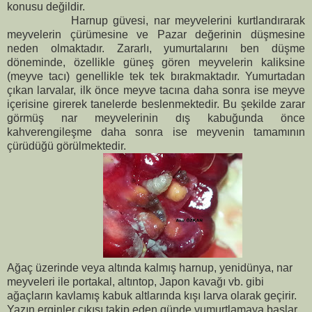
konusu değildir.
Harnup güvesi, nar meyvelerini kurtlandırarak
meyvelerin çürümesine ve Pazar değerinin düşmesine
neden olmaktadır. Zararlı, yumurtalarını ben düşme
döneminde, özellikle güneş gören meyvelerin kaliksine
(meyve tacı) genellikle tek tek bırakmaktadır. Yumurtadan
çıkan larvalar, ilk önce meyve tacına daha sonra ise meyve
içerisine girerek tanelerde beslenmektedir. Bu şekilde zarar
görmüş nar meyvelerinin dış kabuğunda önce
kahverengileşme daha sonra ise meyvenin tamamının
çürüdüğü görülmektedir.
Ağaç üzerinde veya altında kalmış harnup, yenidünya, nar
meyveleri ile portakal, altıntop, Japon kavağı vb. gibi
ağaçların kavlamış kabuk altlarında kışı larva olarak geçirir.
Yazın erginler çıkışı takip eden günde yumurtlamaya başlar.