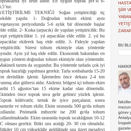
topraklarda iyi ürün alınır. En uygun toprak pH’sı 6-
HASTA
6,5’tur.
ŞİİR 
YETİŞTİRİLME TEKNİĞİ: Soğan yetiştiriciliği üç
YABAN
şekilde yapılır. 1- Doğrudan tohum ekimi: aynı
YETİŞT
vegetasyon periyodunda 5-6 aylık bir dönemde başlar
elde edilir. 2- Kıska (arpacık) ile yapılan yetiştiricilik: Bu
ZARAR
çeşit yetiştiricilikte 1. yıl arpacıklar elde edilir. 2. yıl bu
arpacıklar ekilerek baş elde edilir. 3- Fideyle yapılan
BU BL
yetiştiricilik: Süresi tohum ekimiyle olan yöntemle
aynıdır. Aynı yıl baş elde edilir. Ekonomik bakımdan en
uygun yöntem doğrudan tohum ekimiyle olan yöntemdir.
Makineli tarımı da uygundur. Bu yöntemle tarlada çok iyi
HAKKI
toprak hazırlığı yapılması gerekir. Tarla sonbaharda 15-20
cm derinlikte işlenir. İşlemeden önce dekara 2-4 ton
yanmış ahır gübresi atılır. Akdeniz bölgesi içi tohum ekim
tarihi 15 ağustos’tan 15 ekime kadar olan dönemdir.
Ekimden önce toprak tava gelir gelmez yüzlek işlenir.
Toprak kültivatör, tırmık ile iyice parçalanır, sonra
fakült
bastırılır ve tohum ekilir. Ekim sırasında 500 gr/da tohum
mezun 
kullanılır. Pnömatik mibzerle ise 200 gr/da tohum
görev 
kullanılmaktadır. Ekim sırasında toprak sıcaklığının 10-12
Antaly
İnspekt
ºC olması gerekir. Bitki sıra aralığı 20- 30 cm olmalıdır.
gazete
Bitkiler 10 cm yüksekliğe geldiğinde sıra üzeri mesafeyi