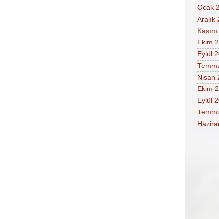
Ocak 
Aralık
Kasım
Ekim 
Eylül 
Temmu
Nisan 
Ekim 
Eylül 
Temmu
Hazira