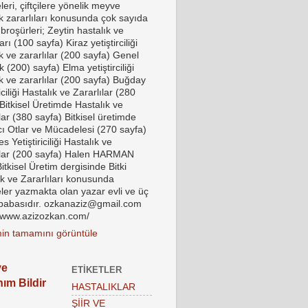
eri, çiftçilere yönelik meyve
ık zararlıları konusunda çok sayıda
 broşürleri; Zeytin hastalık ve
ları (100 sayfa) Kiraz yetiştirciliği
k ve zararlılar (200 sayfa) Genel
k (200) sayfa) Elma yetiştirciliği
k ve zararlılar (200 sayfa) Buğday
riciliği Hastalık ve Zararlılar (280
Bitkisel Üretimde Hastalık ve
lar (380 sayfa) Bitkisel üretimde
ı Otlar ve Mücadelesi (270 sayfa)
 Yetiştiriciliği Hastalık ve
ılar (200 sayfa) Halen HARMAN
tkisel Üretim dergisinde Bitki
ık ve Zararlıları konusunda
ler yazmakta olan yazar evli ve üç
babasıdır. ozkanaziz@gmail.com
//www.azizozkan.com/
imin tamamını görüntüle
ye
ETIKETLER
nım Bildir
HASTALIKLAR
ŞİİR VE