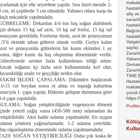
makalel
ayarlamak için elle seyreltme yapılır. Sıra üzeri mesafe 2-
hastal
3 cm, iri çeşitlerde 5 cm olmalıdır. Yabancı otlara karşı da
afiş ve
ilaçlı mücadele yapılmalıdır.
zararlı
GÜBRELEME: Dekardan 4-6 ton baş soğan alabilmek
hastalı
için dekara 15 kg saf azot, 10 kg saf fosfor, 15 kg saf
Bağcılı
potasyum gereklidir. Fosforun tümü, azot ile potasyumun
hastalı
1/3’ü ekimde taban gübresi olarak verilir. Geriye kalan
Yetişti
sayfa) 
azot ve potasyumlu gübrelerin bir kısmı ekimden 1 ay
Zararlı
sonra, diğer kısmı da baş oluşturma döneminde verilir.
Yabanc
Gübrelemede azotun fazla kullanılması iriliği artırır.
Domates
Ancak soğanın içi fazla azot kullanımında kof olur,
Zararl
dayanıklılığı azalır ve geççiliğe neden olur.
TİME Bi
BAKIM İŞLERİ: ÇAPALAMA: Dikimden başlayarak
Hastal
10-15 cm boydan sonra ot alma ve toprağı kabartma
makale
amacıyla 1. çapa yapılır. Bitkinin gelişme durumuna göre
çocuk 
3-4 çapa yapılabilir.
https:
SULAMA: Soğan yetiştiriciliğinde vegetasyon dönemi
Profil
içinde yeterli yağış varsa (450-500 mm) sulamadan da
yetiştirilebilir. Aksi halde sulama yapılmalıdır. En uygun
Kötü
sulama yöntemi yağmurlamadır. 1-2 sulama yeterlidir.
Kulla
Baş olgunlaştırma döneminde sulama yapılmamalıdır.
TAZE SOĞAN YETİŞTİRİCİLİĞİ: Daha çok kıska ile