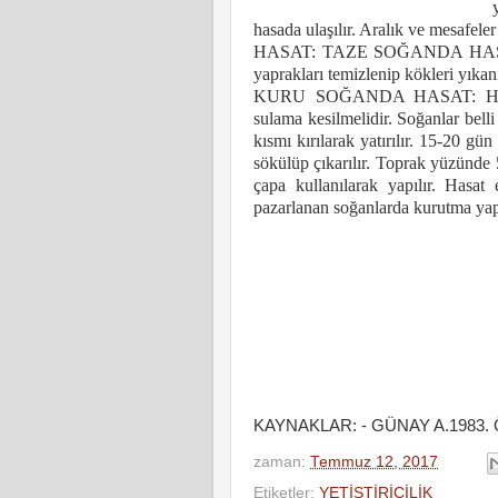
hasada ulaşılır. Aralık ve mesafeler
HASAT: TAZE SOĞANDA HASAT: S
yaprakları temizlenip kökleri yıkan
KURU SOĞANDA HASAT: Hasatta
sulama kesilmelidir. Soğanlar belli
kısmı kırılarak yatırılır. 15-20 gü
sökülüp çıkarılır. Toprak yüzünde
çapa kullanılarak yapılır. Hasat 
pazarlanan soğanlarda kurutma ya
Ziraat 
KAYNAKLAR: - GÜNAY A.1983. Özel S
zaman:
Temmuz 12, 2017
Etiketler:
YETİŞTİRİCİLİK