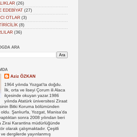
LIKLAR
(26)
VE EDEBİYAT
(27)
CI OTLAR
(3)
İRİCİLİK
(8)
LILAR
(36)
OGDA ARA
MDA
Aziz ÖZKAN
1964 yılında Yozgat’ta doğdu.
İlk, orta ve liseyi Çorum ili Alaca
ilçesinde okuyan yazar.1986
yılında Atatürk üniversitesi Ziraat
esinin Bitki Koruma bölümünden
oldu. Şanlıurfa, Yozgat, Manisa’da
yaptıktan sonra 2008 yılından beri
a Zirai Karantina müdürlüğünde
ör olarak çalışmaktadır. Çeşitli
 ve dergilerde yayınlanmış