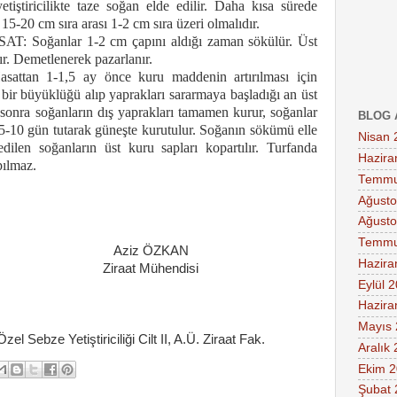
yetiştiricilikte taze soğan elde edilir. Daha kısa sürede
 15-20 cm sıra arası 1-2 cm sıra üzeri olmalıdır.
oğanlar 1-2 cm çapını aldığı zaman sökülür. Üst
ır. Demetlenerek pazarlanır.
n 1-1,5 ay önce kuru maddenin artırılması için
 bir büyüklüğü alıp yaprakları sararmaya başladığı an üst
n sonra soğanların dış yaprakları tamamen kurur, soğanlar
BLOG 
 5-10 gün tutarak güneşte kurutulur. Soğanın sökümü elle
Nisan 
edilen soğanların üst kuru sapları kopartılır. Turfanda
Hazira
pılmaz.
Temmu
Ağusto
Ağusto
Temmu
Aziz ÖZKAN
Hazira
Mühendisi
Eylül 
Hazira
Mayıs
ebze Yetiştiriciliği Cilt II, A.Ü. Ziraat Fak.
Aralık
Ekim 
Şubat 