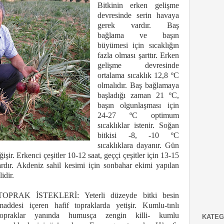
Bitkinin erken gelişme
devresinde serin havaya
gerek vardır. Baş
bağlama ve başın
büyümesi için sıcaklığın
fazla olması şarttır. Erken
gelişme devresinde
ortalama sıcaklık 12,8 ºC
olmalıdır. Baş bağlamaya
başladığı zaman 21 ºC,
başın olgunlaşması için
24-27 ºC optimum
sıcaklıklar istenir. Soğan
bitkisi -8, -10 ºC
sıcaklıklara dayanır. Gün
ğişir. Erkenci çeşitler 10-12 saat, geççi çeşitler için 13-15
rdır. Akdeniz sahil kesimi için sonbahar ekimi yapılan
idir.
TOPRAK İSTEKLERİ: Yeterli düzeyde bitki besin
maddesi içeren hafif topraklarda yetişir. Kumlu-tınlı
topraklar yanında humusça zengin killi- kumlu
KATEG