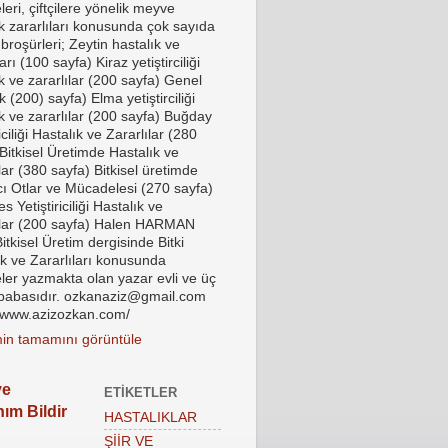
eri, çiftçilere yönelik meyve
ık zararlıları konusunda çok sayıda
 broşürleri; Zeytin hastalık ve
ları (100 sayfa) Kiraz yetiştirciliği
k ve zararlılar (200 sayfa) Genel
k (200) sayfa) Elma yetiştirciliği
k ve zararlılar (200 sayfa) Buğday
riciliği Hastalık ve Zararlılar (280
Bitkisel Üretimde Hastalık ve
lar (380 sayfa) Bitkisel üretimde
ı Otlar ve Mücadelesi (270 sayfa)
 Yetiştiriciliği Hastalık ve
ılar (200 sayfa) Halen HARMAN
tkisel Üretim dergisinde Bitki
ık ve Zararlıları konusunda
ler yazmakta olan yazar evli ve üç
babasıdır. ozkanaziz@gmail.com
//www.azizozkan.com/
imin tamamını görüntüle
ye
ETIKETLER
nım Bildir
HASTALIKLAR
ŞİİR VE