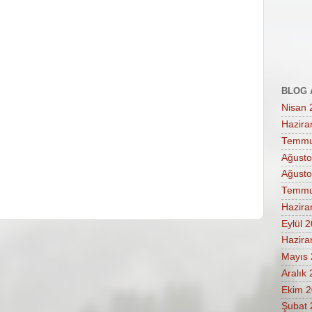
BLOG 
Nisan 
Hazira
Temmu
Ağusto
Ağusto
Temmu
Hazira
Eylül 
Hazira
Mayıs
Aralık
Ekim 
Şubat 