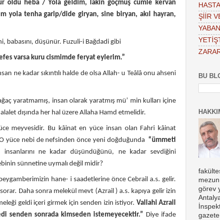
ür oldu heba / Yola geldim, lakin göçmüş cümle kervan
HASTA
m yola tenha garip/dide giryan, sine biryan, akıl hayran,
ŞİİR 
YABAN
YETİŞT
, babasını, düşünür. Fuzuli-i Bağdadi gibi
ZARAR
nefes varsa kuru cismimde feryat eylerim.”
an ne kadar sıkıntılı halde de olsa Allah- u Teâlâ onu ahseni
BU BL
 yaratmamış, insan olarak yaratmış mü’ min kulları içine
HAKKI
alalet dışında her hal üzere Allaha Hamd etmelidir.
üce meyvesidir. Bu kâinat en yüce insan olan Fahri kâinat
r. O yüce nebi de nefsinden önce yeni doğduğunda
“ümmeti
insanlarını ne kadar düşündüğünü, ne kadar sevdiğini
ebinin sünnetine uymalı değil midir?
fakült
peygamberimizin hane- i saadetlerine önce Cebrail a.s. gelir.
mezun 
görev 
 sorar. Daha sonra melekül mevt (Azrail ) a.s. kapıya gelir izin
Antaly
meleği geldi içeri girmek için senden izin istiyor.
Vallahi Azrail
İnspekt
di senden sonrada kimseden istemeyecektir.”
Diye ifade
gazete