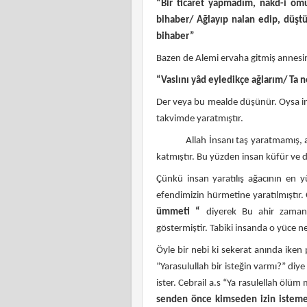
“Bir ticaret yapmadım, nakd-i öm
bihaber/ Ağlayıp nalan edip, düştü
bihaber”
Bazen de Alemi ervaha gitmiş annesini
“Vaslını yâd eyledikçe ağlarım/ Ta 
Der veya bu mealde düşünür. Oysa ins
takvimde yaratmıştır.
Allah İnsanı taş yaratmamış, ağaç
katmıştır. Bu yüzden insan küfür ve d
Çünkü insan yaratılış ağacının en y
efendimizin hürmetine yaratılmıştı
ümmeti “
diyerek Bu ahir zaman 
göstermiştir. Tabiki insanda o yüce n
Öyle bir nebi ki sekerat anında iken 
“Yarasulullah bir isteğin varmı?” diye
ister. Cebrail a.s “Ya rasulellah ölüm 
senden önce kimseden izin isteme