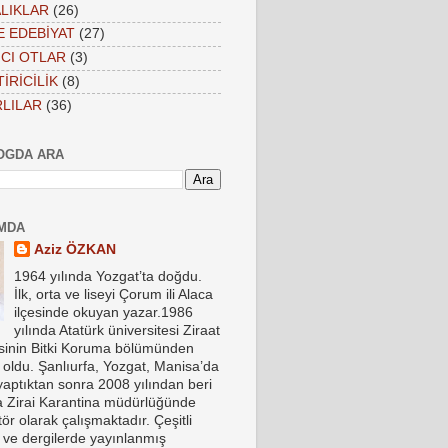
LIKLAR
(26)
VE EDEBİYAT
(27)
CI OTLAR
(3)
İRİCİLİK
(8)
LILAR
(36)
OGDA ARA
MDA
Aziz ÖZKAN
1964 yılında Yozgat’ta doğdu.
İlk, orta ve liseyi Çorum ili Alaca
ilçesinde okuyan yazar.1986
yılında Atatürk üniversitesi Ziraat
esinin Bitki Koruma bölümünden
oldu. Şanlıurfa, Yozgat, Manisa’da
yaptıktan sonra 2008 yılından beri
a Zirai Karantina müdürlüğünde
ör olarak çalışmaktadır. Çeşitli
 ve dergilerde yayınlanmış