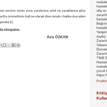
makalel
hastal
afiş ve
emrine veren yüce yaratıcının emir ve yasaklarına göre
zararlı
 şartta ümmetimin hali ne olacak diye cenab-ı hakka dua eden
hastalı
erekir ki;
Bağcılı
hastalı
e geda olmayalım.
Yetişti
sayfa) 
 ÖZKAN
Zararlı
Yabanc
Domates
Zararl
TİME Bi
Hastal
makale
çocuk 
https:
Profil
Kötü
Kulla