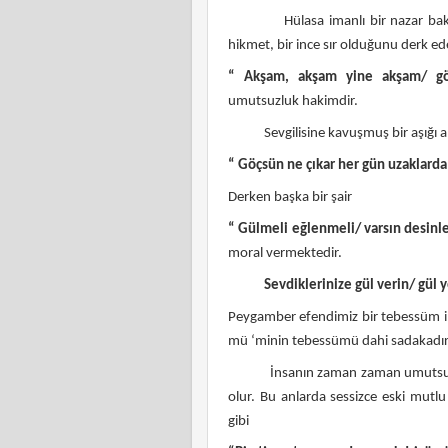
Hülasa imanlı bir nazar baktıklar
hikmet, bir ince sır olduğunu derk e
“ Akşam, akşam yine akşam/ gö
umutsuzluk hakimdir.
Sevgilisine kavuşmuş bir aşığı anl
“ Göçsün ne çıkar her gün uzaklard
Derken başka bir şair
“ Gülmeli eğlenmeli/ varsın desinle
moral vermektedir.
Sevdiklerinize gül verin/ gül 
Peygamber efendimiz bir tebessüm il
mü ‘minin tebessümü dahi sadakadır
İnsanın zaman zaman umutsuzluğa d
olur. Bu anlarda sessizce eski mutlu 
gibi