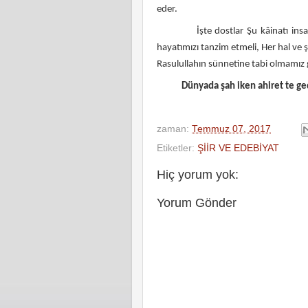
eder.
İşte dostlar Şu kâinatı insanın 
hayatımızı tanzim etmeli, Her hal ve
Rasulullahın sünnetine tabi olmamız g
Dünyada şah iken ahiret t
Aziz
zaman:
Temmuz 07, 2017
Etiketler:
ŞİİR VE EDEBİYAT
Hiç yorum yok:
Yorum Gönder