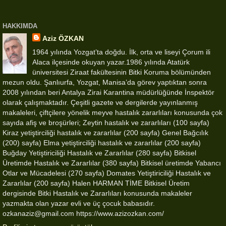
HAKKIMDA
Aziz ÖZKAN
1964 yılında Yozgat’ta doğdu. İlk, orta ve liseyi Çorum ili
Alaca ilçesinde okuyan yazar.1986 yılında Atatürk
üniversitesi Ziraat fakültesinin Bitki Koruma bölümünden
mezun oldu. Şanlıurfa, Yozgat, Manisa’da görev yaptıktan sonra
2008 yılından beri Antalya Zirai Karantina müdürlüğünde İnspektör
olarak çalışmaktadır. Çeşitli gazete ve dergilerde yayınlanmış
makaleleri, çiftçilere yönelik meyve hastalık zararlıları konusunda çok
sayıda afiş ve broşürleri; Zeytin hastalık ve zararlıları (100 sayfa)
Kiraz yetiştirciliği hastalık ve zararlılar (200 sayfa) Genel Bağcılık
(200) sayfa) Elma yetiştirciliği hastalık ve zararlılar (200 sayfa)
Buğday Yetiştiriciliği Hastalık ve Zararlılar (280 sayfa) Bitkisel
Üretimde Hastalık ve Zararlılar (380 sayfa) Bitkisel üretimde Yabancı
Otlar ve Mücadelesi (270 sayfa) Domates Yetiştiriciliği Hastalık ve
Zararlılar (200 sayfa) Halen HARMAN TİME Bitkisel Üretim
dergisinde Bitki Hastalık ve Zararlıları konusunda makaleler
yazmakta olan yazar evli ve üç çocuk babasıdır.
ozkanaziz@gmail.com https://www.azizozkan.com/