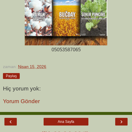
05053587065
zaman:
Nisan 15, 2026
Paylaş
Hiç yorum yok:
Yorum Gönder
‹
›
Ana Sayfa