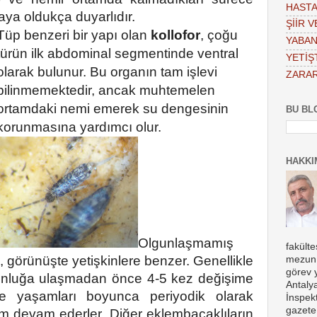
HASTA
ya oldukça duyarlıdır.
ŞİİR 
Tüp benzeri bir yapı olan
kollofor
, çoğu
YABAN
türün ilk abdominal segmentinde ventral
YETİŞT
olarak bulunur.
Bu organın tam işlevi
ZARAR
bilinmemektedir, ancak muhtemelen
ortamdaki nemi emerek su dengesinin
BU BL
korunmasına yardımcı olur.
HAKKI
Olgunlaşmamış
fakült
, görünüşte yetişkinlere benzer.
Genellikle
mezun 
görev 
gunluğa ulaşmadan önce 4-5 kez değişime
Antaly
ve yaşamları boyunca periyodik olarak
İnspekt
gazete
im devam ederler.
Diğer eklembacaklıların