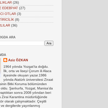
LIKLAR
(26)
VE EDEBİYAT
(27)
CI OTLAR
(3)
İRİCİLİK
(8)
LILAR
(36)
OGDA ARA
MDA
Aziz ÖZKAN
1964 yılında Yozgat’ta doğdu.
İlk, orta ve liseyi Çorum ili Alaca
ilçesinde okuyan yazar.1986
yılında Atatürk üniversitesi Ziraat
esinin Bitki Koruma bölümünden
oldu. Şanlıurfa, Yozgat, Manisa’da
yaptıktan sonra 2008 yılından beri
a Zirai Karantina müdürlüğünde
ör olarak çalışmaktadır. Çeşitli
 ve dergilerde yayınlanmış