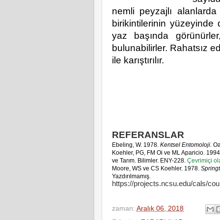
nemli peyzajlı alanlar
birikintilerinin yüzeyinde
yaz başında görünürler
bulunabilirler. Rahatsız ed
ile karıştırılır.
REFERANSLAR
Ebeling, W. 1978.
Kentsel Entomoloji.
Oak
Koehler, PG, FM Oi ve ML Aparicio. 199
ve Tarım. Bilimler. ENY-228.
Çevrimiçi ola
Moore, WS ve CS Koehler. 1978.
Springt
Yazdırılmamış.
https://projects.ncsu.edu/cals/c
zaman:
Aralık 06, 2018