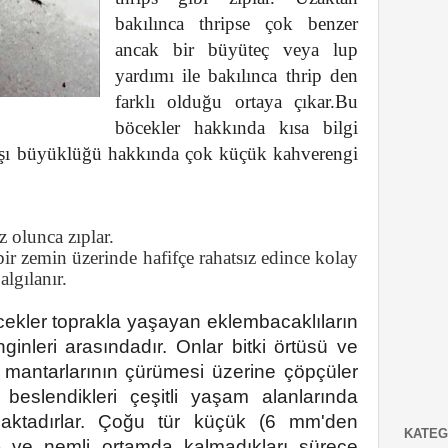
bakılınca thripse çok benzer
ancak bir büyüteç veya lup
yardımı ile bakılınca thrip den
farklı olduğu ortaya çıkar.
Bu
böcekler hakkında kısa bilgi
aşı büyüklüğü hakkında çok küçük kahverengi
z olunca zıplar.
ir zemin üzerinde hafifçe rahatsız edince kolay
algılanır.
ekler toprakla yaşayan eklembacaklıların
ginleri arasındadır.
Onlar bitki örtüsü ve
 mantarlarının çürümesi üzerine çöpçüler
 beslendikleri çeşitli yaşam alanlarında
ktadırlar.
Çoğu tür küçük (6 mm'den
KATEG
) ve nemli ortamda kalmadıkları sürece