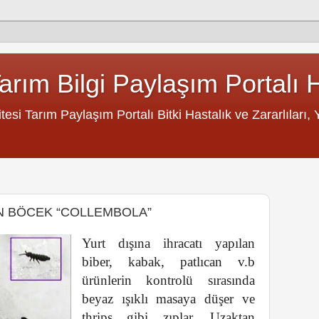
rım Bilgi Paylaşım Portalı 
si Tarım Paylaşım Portalı Bitki Hastalık ve Zararlıları, Ye
AN BÖCEK “COLLEMBOLA”
Yurt dışına ihracatı yapılan
biber, kabak, patlıcan v.b
ürünlerin kontrolü sırasında
beyaz ışıklı masaya düşer ve
thrips gibi zıplar. Uzaktan