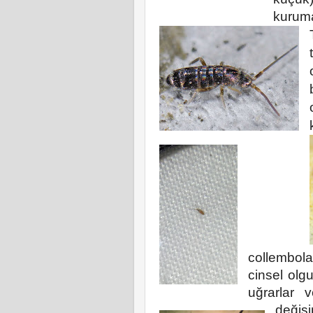
kuruma
collembola
cinsel ol
uğrarlar 
değiş