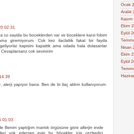
Ocak 
Aralık
Kasım
Ekim 
0 02:31
Eylül 
a co sayida bu boceklerden var ve boceklere karsi fobim
Temmu
ama giremiyorum. Cok kez ilaclattik fakat bir fayda
eliyorlar kapisini kapattik ama odada hala dolasanlar
Nisan 
z? Cevaplarsanz cok sevinirim
Ekim 
Eylül 
Temmu
Hazira
14:39
alerji yapıyor bana. Ben de bi ilaç aldım kullanıyorum.
5 01:03
e Benim yaptığım mantık örgüsüne göre allerjin evde
fleri yok edersen evin bu böcekler için cezbedici