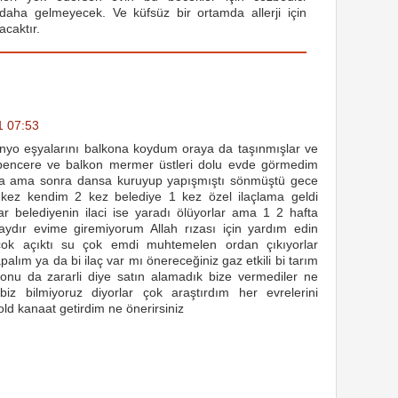
daha gelmeyecek. Ve küfsüz bir ortamda allerji için
caktır.
1 07:53
yo eşyalarını balkona koydum oraya da taşınmışlar ve
 pencere ve balkon mermer üstleri dolu evde görmedim
a ama sonra dansa kuruyup yapışmıştı sönmüştü gece
 2 kez kendim 2 kez belediye 1 kez özel ilaçlama geldi
ar belediyenin ilaci ise yaradı ölüyorlar ama 1 2 hafta
ydır evime giremiyorum Allah rızası için yardım edin
çok açıktı su çok emdi muhtemelen ordan çıkıyorlar
palım ya da bi ilaç var mı önereceğiniz gaz etkili bi tarım
 onu da zararli diye satın alamadık bize vermediler ne
 biz bilmiyoruz diyorlar çok araştırdım her evrelerini
ld kanaat getirdim ne önerirsiniz