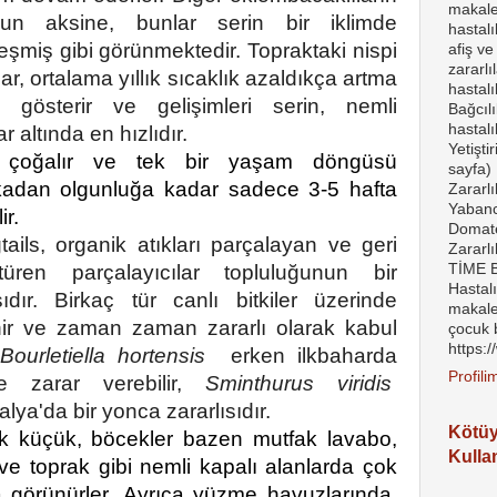
makalel
un aksine, bunlar serin bir iklimde
hastal
eşmiş gibi görünmektedir.
Topraktaki nispi
afiş ve
zararlı
lar, ortalama yıllık sıcaklık azaldıkça artma
hastalı
mi gösterir ve gelişimleri serin, nemli
Bağcılı
hastalı
r altında en hızlıdır.
Yetişti
a çoğalır ve tek bir yaşam döngüsü
sayfa) 
kadan olgunluğa kadar sadece 3-5 hafta
Zararlı
Yabanc
ir.
Domates
tails, organik atıkları parçalayan ve geri
Zararl
TİME Bi
türen parçalayıcılar topluluğunun bir
Hastal
ıdır.
Birkaç tür canlı bitkiler üzerinde
makale
nir ve zaman zaman zararlı olarak kabul
çocuk 
https:
:
Bourletiella hortensis
erken ilkbaharda
Profil
ere zarar verebilir,
Sminthurus viridis
alya'da bir yonca zararlısıdır.
Kötü
k küçük, böcekler bazen mutfak lavabo,
Kulla
ve toprak gibi nemli kapalı alanlarda çok
 görünürler. Ayrıca yüzme havuzlarında,