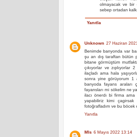
olmayacak ve bir 
sebep ortadan kalka
Yanıtla
Unknown
27 Haziran 202
Benimde banyonda var ban
şu an dış taraftan bütün
bitane görmüştüm mutfakt
çıkıyorlar ve zıplıyorlar
ilaçladı ama hala yaşıyorl
sonra yine görüyorum 1 a
banyoda fayans araları 
fayansları mi sökelim ne ya
ilacı önerdı bi firma ama
yapabiliriz kimi çagirsak
fotoğrafladım ve bu böcek o
Yanıtla
Mls
6 Mayıs 2022 13:14