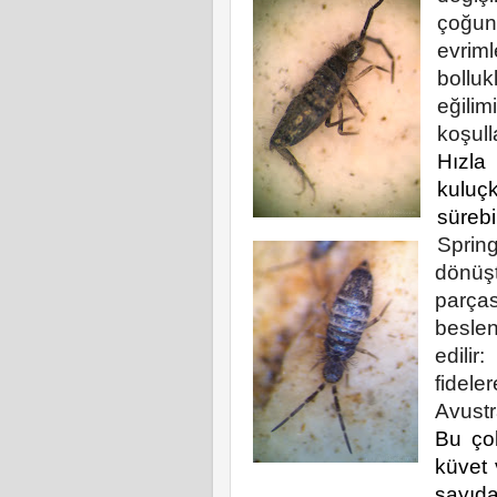
çoğun
evriml
bolluk
eğili
koşulla
Hızl
kuluç
sürebil
Spring
dönüş
parças
besle
edilir
fidel
Avustr
Bu ço
küvet 
sayıda