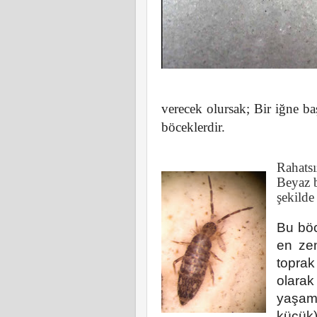
verecek olursak;
Bir iğne b
böceklerdir.
Rahatsı
Beyaz b
şekilde 
Bu böc
en zen
toprak
olarak
yaşama
küçük