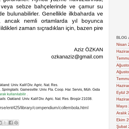
da veya sebze bahçelerinde ve çamur su
 de bulunabilirler. Genellikle ilkbaharda ve
, ancak nemli ortamlarda yıl boyunca
ildikleri zaman sıçradıkları için, bazen pire
BLOG 
Nisan 
Aziz ÖZKAN
Hazira
ozkanaziz@gmail.com
Temmu
Ağusto
Ağusto
Temmu
land: Univ. Kalif Div. Agric. Nat. Res.
Hazira
4.
Springtails.
Gainesville: Univ. Fla. Coop. Har. Servis, Müh. Gıda
Eylül 
rak kullanılabilir
.
ails.
Oakland: Univ. Kalif Div. Agric. Nat. Res. Broşür 21038.
Hazira
Mayıs
ourse/ent425/library/compendium/collembola.html
Aralık
Ekim 
Şubat 