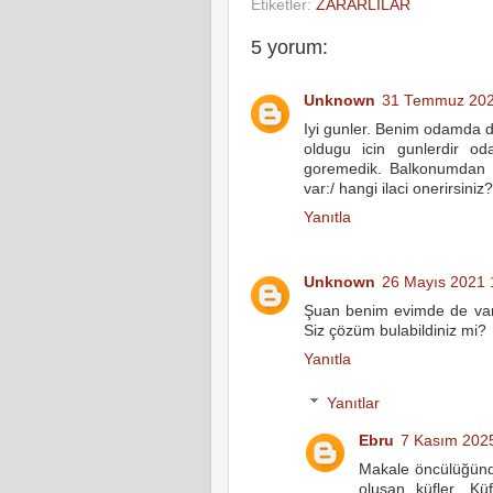
Etiketler:
ZARARLILAR
5 yorum:
Unknown
31 Temmuz 202
Iyi gunler. Benim odamda d
oldugu icin gunlerdir od
goremedik. Balkonumdan g
var:/ hangi ilaci onerirsini
Yanıtla
Unknown
26 Mayıs 2021 
Şuan benim evimde de var, 
Siz çözüm bulabildiniz mi?
Yanıtla
Yanıtlar
Ebru
7 Kasım 202
Makale öncülüğünd
oluşan küfler. Kü