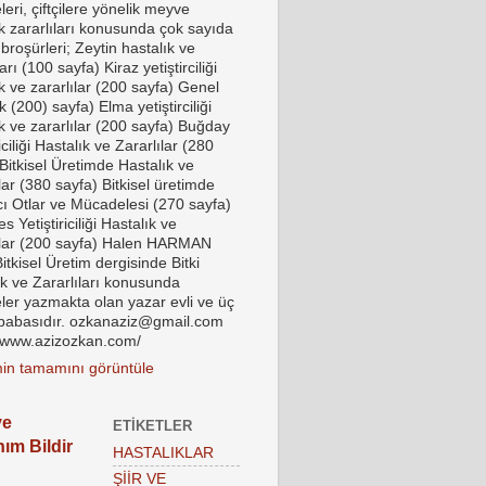
eri, çiftçilere yönelik meyve
ık zararlıları konusunda çok sayıda
 broşürleri; Zeytin hastalık ve
ları (100 sayfa) Kiraz yetiştirciliği
k ve zararlılar (200 sayfa) Genel
k (200) sayfa) Elma yetiştirciliği
k ve zararlılar (200 sayfa) Buğday
riciliği Hastalık ve Zararlılar (280
Bitkisel Üretimde Hastalık ve
lar (380 sayfa) Bitkisel üretimde
ı Otlar ve Mücadelesi (270 sayfa)
 Yetiştiriciliği Hastalık ve
ılar (200 sayfa) Halen HARMAN
tkisel Üretim dergisinde Bitki
ık ve Zararlıları konusunda
ler yazmakta olan yazar evli ve üç
babasıdır. ozkanaziz@gmail.com
//www.azizozkan.com/
imin tamamını görüntüle
ye
ETIKETLER
nım Bildir
HASTALIKLAR
ŞİİR VE